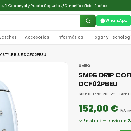
ro, El Cabanyal y Puerto Sagunto
Garantía oficial 3 años
WhatsApp
watches
Accesorios
Informática
Hogar y Tecnolog
0´STYLE BLUE DCF02PBEU
SMEG
SMEG DRIP COF
DCF02PBEU
SKU: 8017709280529
· EAN: 
152,00 €
IVA in
✓ En stock — envío en 