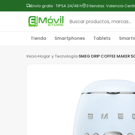
Envío gratis · TIPSA 24/48 h
3 tiendas: Valencia Cent
Tienda
Smartphones
Tablets
Smart
Inicio
›
Hogar y Tecnología
›
SMEG DRIP COFFEE MAKER 5