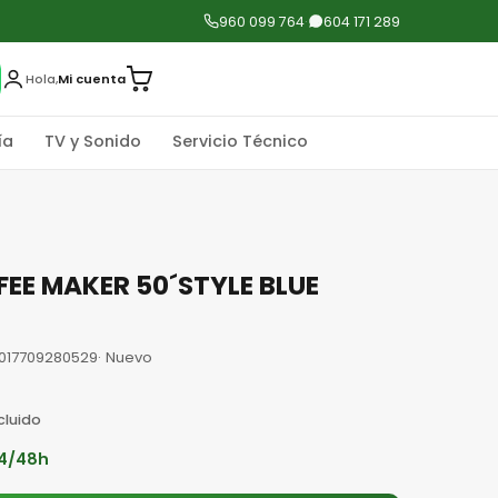
960 099 764
·
604 171 289
Mi cuenta
Hola,
ía
TV y Sonido
Servicio Técnico
FEE MAKER 50´STYLE BLUE
8017709280529
· Nuevo
cluido
24/48h