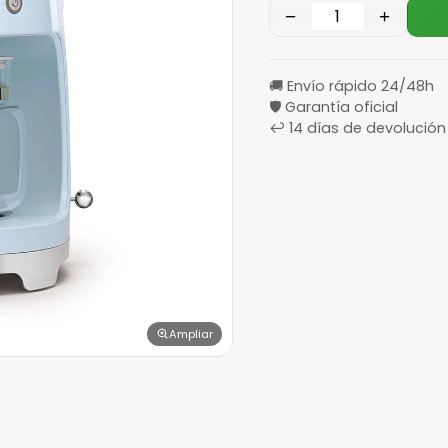
−
+
🚚 Envío rápido 24/48h
🛡️ Garantía oficial
↩️ 14 días de devolución
Ampliar