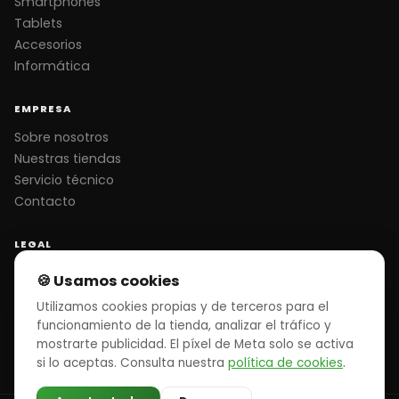
Smartphones
Tablets
Accesorios
Informática
EMPRESA
Sobre nosotros
Nuestras tiendas
Servicio técnico
Contacto
LEGAL
Aviso legal
🍪 Usamos cookies
Términos y condiciones
Utilizamos cookies propias y de terceros para el
Política de privacidad
funcionamiento de la tienda, analizar el tráfico y
Política de cookies
mostrarte publicidad. El píxel de Meta solo se activa
Garantía y devoluciones
si lo aceptas. Consulta nuestra
política de cookies
.