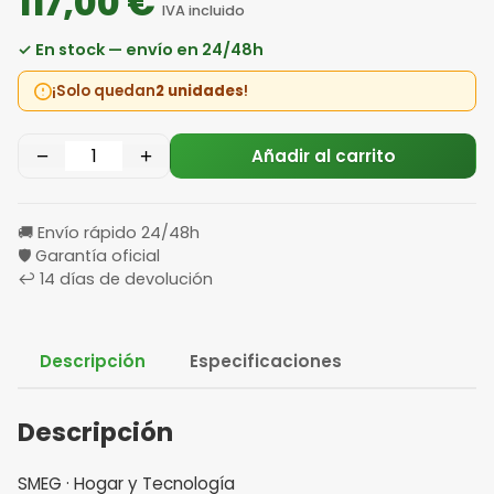
117,00 €
IVA incluido
✓ En stock — envío en 24/48h
¡Solo quedan
2 unidades
!
−
+
Añadir al carrito
🚚 Envío rápido 24/48h
🛡️ Garantía oficial
↩️ 14 días de devolución
Descripción
Especificaciones
Descripción
SMEG · Hogar y Tecnología